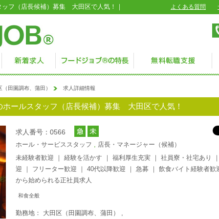
タッフ（店長候補）募集 大田区で人気！｜
よくある質問
区（田園調布、蒲田）
求人詳細情報
のホールスタッフ（店長候補）募集 大田区で人気！
求人番号：0566
ホール・サービススタッフ
,
店長・マネージャー（候補）
未経験者歓迎
｜
経験を活かす
｜
福利厚生充実
｜
社員寮・社宅あり
迎
｜
フリーター歓迎
｜
40代以降歓迎
｜
急募
｜
飲食バイト経験者歓
から始められる正社員求人
和食全般
勤務地： 大田区（田園調布、蒲田） ,