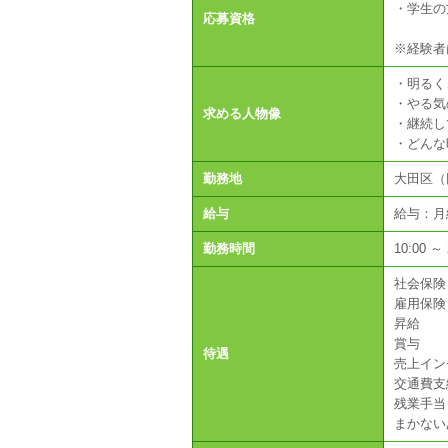
・学生の
応募資格
※経験者
・明るく
・やる気
求める人物像
・継続し
・どんな
勤務地
大田区（
給与
給与：月給2
勤務時間
10:00 
社会保険
雇用保険
昇給
賞与
待遇
売上イン
交通費支
残業手当
まかない