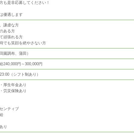
方も是非応募してください！
は優遇します
、謙虚な方
のある方
て頑張れる方
時でも笑顔を絶やさない方
田園調布、蒲田）
40,000円～300,000円
～ 23:00（シフト制あり）
・厚生年金あり
・労災保険あり
センティブ
給
あり