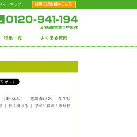
サイトマップ
｜
月8日休み！
｜
電車通勤OK
｜
学生歓
迎
｜
長く働ける
｜
学卒生歓迎！未経験