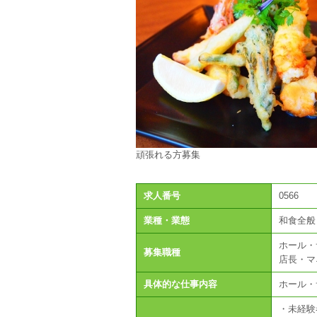
頑張れる方募集
求人番号
0566
業種・業態
和食全般
ホール・
募集職種
店長・マ
具体的な仕事内容
ホール・
・未経験