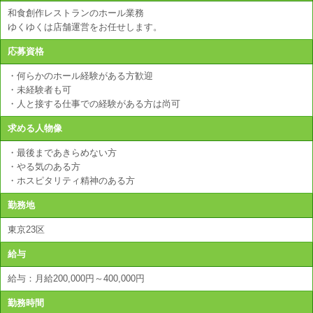
和食創作レストランのホール業務
ゆくゆくは店舗運営をお任せします。
応募資格
・何らかのホール経験がある方歓迎
・未経験者も可
・人と接する仕事での経験がある方は尚可
求める人物像
・最後まであきらめない方
・やる気のある方
・ホスピタリティ精神のある方
勤務地
東京23区
給与
給与：月給200,000円～400,000円
勤務時間