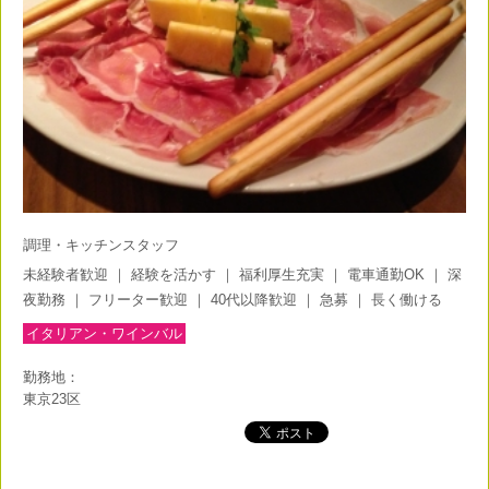
調理・キッチンスタッフ
未経験者歓迎
｜
経験を活かす
｜
福利厚生充実
｜
電車通勤OK
｜
深
夜勤務
｜
フリーター歓迎
｜
40代以降歓迎
｜
急募
｜
長く働ける
イタリアン・ワインバル
勤務地：
東京23区