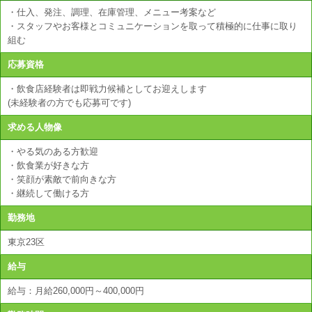
・仕入、発注、調理、在庫管理、メニュー考案など
・スタッフやお客様とコミュニケーションを取って積極的に仕事に取り
組む
応募資格
・飲食店経験者は即戦力候補としてお迎えします
(未経験者の方でも応募可です)
求める人物像
・やる気のある方歓迎
・飲食業が好きな方
・笑顔が素敵で前向きな方
・継続して働ける方
勤務地
東京23区
給与
給与：月給260,000円～400,000円