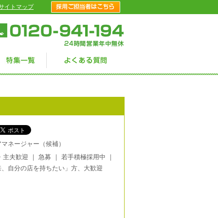
サイトマップ
アマネージャー（候補）
・主夫歓迎
｜
急募
｜
若手積極採用中
｜
来、自分の店を持ちたい」方、大歓迎