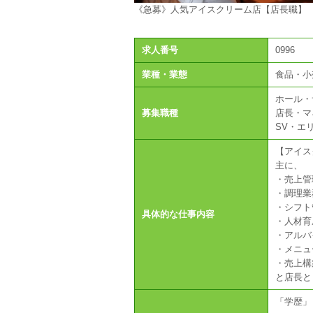
《急募》人気アイスクリーム店【店長職】
求人番号
0996
業種・業態
食品・小
ホール・
募集職種
店長・マ
SV・エ
【アイス
主に、
・売上管
・調理業
・シフト
具体的な仕事内容
・人材育
・アルバ
・メニュ
・売上構
と店長と
「学歴」