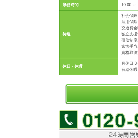
勤務時間
10:00 
社会保険
雇用保険
交通費全
待遇
独立支援
研修制度
家族手当
資格取得
月休日 8
休日・休暇
有給休暇