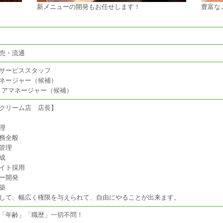
新メニューの開発もお任せします！
豊富な
売・流通
サービススタッフ
ネージャー（候補）
リアマネージャー（候補）
クリーム店 店長】
理
務全般
管理
成
イト採用
ー開発
築
して、幅広く権限を与えられて、自由にやることが出来ます。
「年齢」「職歴」一切不問！