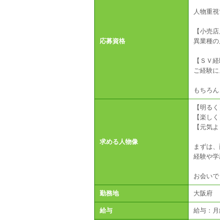
人物重視
【小売店
応募資格
異業種の
【ＳＶ経
ご経験に
もちろん
【明るく
【楽しく
【元気よ
求める人物像
まずは、
経験や学
お会いで
勤務地
大阪府
給与
給与：月給3