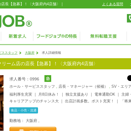
の店長【急募】！〈大阪府内4店舗〉｜
よくある質問
ビススタッフ
大阪府
求人詳細情報
クリーム店の店長【急募】！〈大阪府内4店舗〉
求人番号：0996
ホール・サービススタッフ
,
店長・マネージャー（候補）
,
SV・エリ
福利厚生充実
｜
月8日休み！
｜
独立支援あり
｜
電車通勤OK
｜
主婦
キャリアアップのチャンス大
｜
出店計画多数。ポスト充実！
｜
「将
食品・小売・流通
勤務地：
大阪府
,