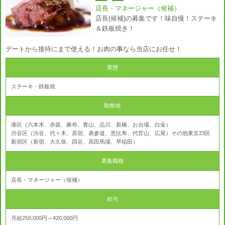
店長・マネージャー（候補）
店長(候補)の募集です！味自慢！ステーキ
＆鉄板焼き！
デートから接待にまで使える！お肉の事なら当店にお任せ！
業態
ステーキ・鉄板焼
勤務地
港区（六本木、赤坂、麻布、青山、品川、新橋、お台場、白金）
渋谷区（渋谷、代々木、原宿、表参道、恵比寿、代官山、広尾）その他東京23区
新宿区（新宿、大久保、四谷、高田馬場、早稲田）
募集職種
店長・マネージャー（候補）
給与
月給250,000円～420,000円