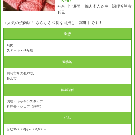
（候補）
神奈川で展開 焼肉求人案件 調理希望者
必見！
大人気の焼肉店！ さらなる成長を目指し、躍進中です！
業態
焼肉
ステーキ・鉄板焼
勤務地
川崎市その他神奈川
横浜市
募集職種
調理・キッチンスタッフ
料理長・シェフ（候補）
給与
月給350,000円～500,000円