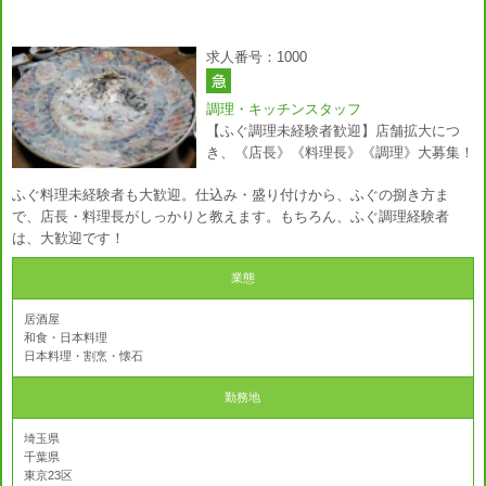
求人番号：1000
調理・キッチンスタッフ
【ふぐ調理未経験者歓迎】店舗拡大につ
き、《店長》《料理長》《調理》大募集！
ふぐ料理未経験者も大歓迎。仕込み・盛り付けから、ふぐの捌き方ま
で、店長・料理長がしっかりと教えます。もちろん、ふぐ調理経験者
は、大歓迎です！
業態
居酒屋
和食・日本料理
日本料理・割烹・懐石
勤務地
埼玉県
千葉県
東京23区