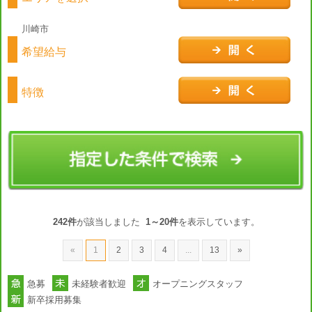
川崎市
希望給与
特徴
242件
が該当しました
1～20件
を表示しています。
«
1
2
3
4
...
13
»
急募
未経験者歓迎
オープニングスタッフ
新卒採用募集