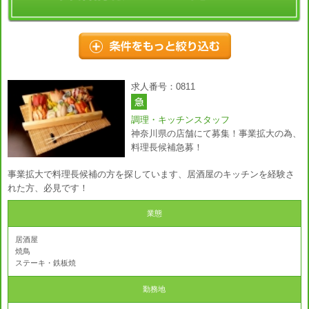
求人番号：0811
調理・キッチンスタッフ
神奈川県の店舗にて募集！事業拡大の為、
料理長候補急募！
事業拡大で料理長候補の方を探しています、居酒屋のキッチンを経験さ
れた方、必見です！
業態
居酒屋
焼鳥
ステーキ・鉄板焼
勤務地