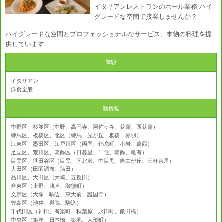
イタリアンレストランのホール業務 ハイ
グレードな空間で接客しませんか？
ハイグレードな空間とプロフェッショナルなサービス、本物の料理を提
供しています
業態
イタリアン
洋食全般
勤務地
中野区、杉並区（中野、高円寺、阿佐ヶ谷、荻窪、西荻窪）
練馬区、板橋区、北区（練馬、光が丘、板橋、赤羽）
江東区、墨田区、江戸川区（両国、錦糸町、小岩、葛西）
足立区、荒川区、葛飾区（日暮里、千住、葛飾、亀有）
目黒区、世田谷区（目黒、下北沢、中目黒、自由が丘、三軒茶屋）
大田区（田園調布、蒲田）
品川区、大田区（大崎、五反田）
台東区（上野、浅草、御徒町）
文京区（大塚、駒込、東大前、護国寺）
豊島区（池袋、巣鴨、駒込）
千代田区（神田、有楽町、秋葉原、永田町、飯田橋）
中央区（銀座、日本橋、築地、人形町）