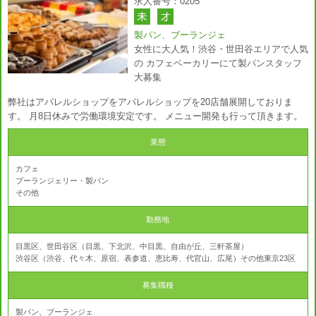
求人番号：0205
製パン、ブーランジェ
女性に大人気！渋谷・世田谷エリアで人気
の カフェベーカリーにて製パンスタッフ
大募集
弊社はアパレルショップをアパレルショップを20店舗展開しておりま
す。 月8日休みで労働環境安定です。 メニュー開発も行って頂きます。
業態
カフェ
ブーランジェリー・製パン
その他
勤務地
目黒区、世田谷区（目黒、下北沢、中目黒、自由が丘、三軒茶屋）
渋谷区（渋谷、代々木、原宿、表参道、恵比寿、代官山、広尾）その他東京23区
募集職種
製パン、ブーランジェ