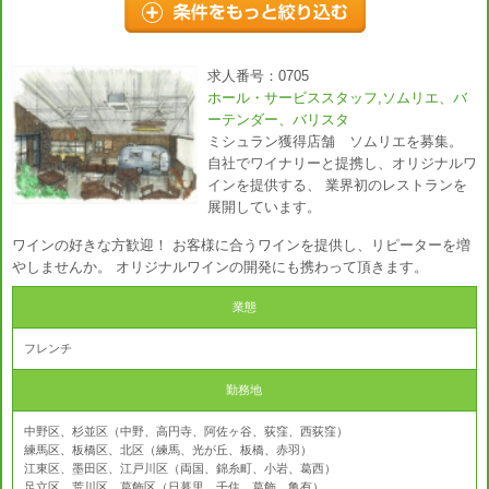
求人番号：0705
ホール・サービススタッフ,ソムリエ、バ
ーテンダー、バリスタ
ミシュラン獲得店舗 ソムリエを募集。
自社でワイナリーと提携し、オリジナルワ
インを提供する、 業界初のレストランを
展開しています。
ワインの好きな方歓迎！ お客様に合うワインを提供し、リピーターを増
やしませんか。 オリジナルワインの開発にも携わって頂きます。
業態
フレンチ
勤務地
中野区、杉並区（中野、高円寺、阿佐ヶ谷、荻窪、西荻窪）
練馬区、板橋区、北区（練馬、光が丘、板橋、赤羽）
江東区、墨田区、江戸川区（両国、錦糸町、小岩、葛西）
足立区、荒川区、葛飾区（日暮里、千住、葛飾、亀有）