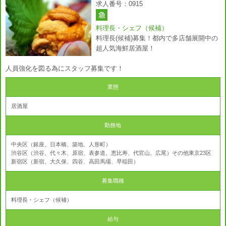
求人番号：0915
料理長・シェフ（候補）
料理長(候補)募集！都内で多店舗展開中の
超人気海鮮居酒屋！
人員強化を図る為にスタッフ募集です！
業態
居酒屋
勤務地
中央区（銀座、日本橋、築地、人形町）
渋谷区（渋谷、代々木、原宿、表参道、恵比寿、代官山、広尾）その他東京23区
新宿区（新宿、大久保、四谷、高田馬場、早稲田）
募集職種
料理長・シェフ（候補）
給与