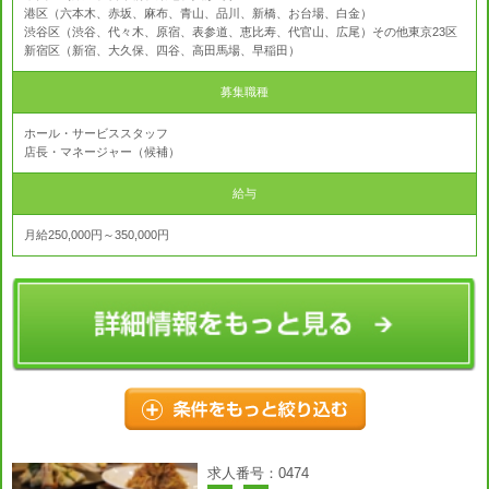
港区（六本木、赤坂、麻布、青山、品川、新橋、お台場、白金）
渋谷区（渋谷、代々木、原宿、表参道、恵比寿、代官山、広尾）その他東京23区
新宿区（新宿、大久保、四谷、高田馬場、早稲田）
募集職種
ホール・サービススタッフ
店長・マネージャー（候補）
給与
月給250,000円～350,000円
求人番号：0474