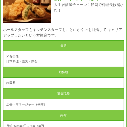
大手居酒屋チェーン！静岡で料理長候補求
む！
ホールスタッフもキッチンスタッフも、とにかく上を目指して キャリア
アップしたいという方歓迎です。
業態
和食全般
日本料理・割烹・懐石
勤務地
静岡県
募集職種
店長・マネージャー（候補）
給与
月給250,000円～300,000円