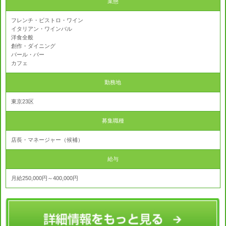
業態
フレンチ・ビストロ・ワイン
イタリアン・ワインバル
洋食全般
創作・ダイニング
バール・バー
カフェ
勤務地
東京23区
募集職種
店長・マネージャー（候補）
給与
月給250,000円～400,000円