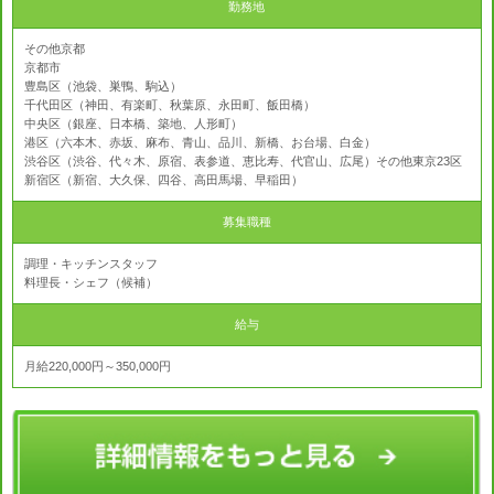
勤務地
その他京都
京都市
豊島区（池袋、巣鴨、駒込）
千代田区（神田、有楽町、秋葉原、永田町、飯田橋）
中央区（銀座、日本橋、築地、人形町）
港区（六本木、赤坂、麻布、青山、品川、新橋、お台場、白金）
渋谷区（渋谷、代々木、原宿、表参道、恵比寿、代官山、広尾）その他東京23区
新宿区（新宿、大久保、四谷、高田馬場、早稲田）
募集職種
調理・キッチンスタッフ
料理長・シェフ（候補）
給与
月給220,000円～350,000円