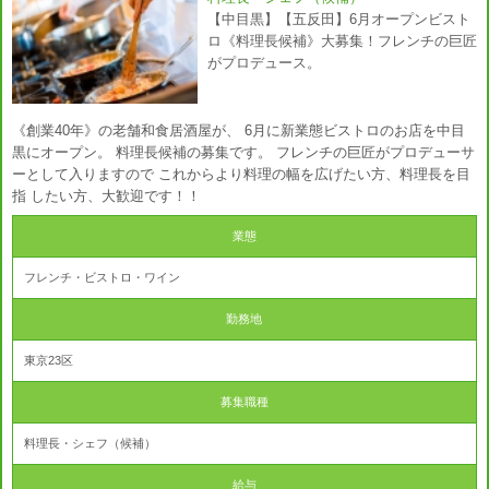
【中目黒】【五反田】6月オープンビスト
ロ《料理長候補》大募集！フレンチの巨匠
がプロデュース。
《創業40年》の老舗和食居酒屋が、 6月に新業態ビストロのお店を中目
黒にオープン。 料理長候補の募集です。 フレンチの巨匠がプロデューサ
ーとして入りますので これからより料理の幅を広げたい方、料理長を目
指 したい方、大歓迎です！！
業態
フレンチ・ビストロ・ワイン
勤務地
東京23区
募集職種
料理長・シェフ（候補）
給与