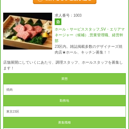
求人番号：1003
ホール・サービススタッフ,SV・エリアマ
ネージャー（候補）,営業管理職、経営幹
部
23区内。雑誌掲載多数のデザイナーズ焼
肉店★ホール、キッチン募集！！
店舗展開にしていくにあたり、調理スタッフ、ホールスタッフを募集し
ます！
業態
焼肉
勤務地
東京23区
募集職種