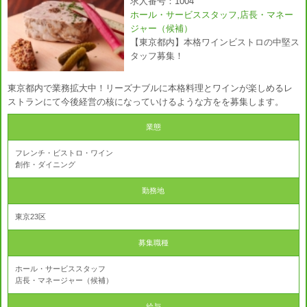
求人番号：1004
ホール・サービススタッフ,店長・マネー
ジャー（候補）
【東京都内】本格ワインビストロの中堅ス
タッフ募集！
東京都内で業務拡大中！リーズナブルに本格料理とワインが楽しめるレ
ストランにて今後経営の核になっていけるような方をを募集します。
業態
フレンチ・ビストロ・ワイン
創作・ダイニング
勤務地
東京23区
募集職種
ホール・サービススタッフ
店長・マネージャー（候補）
給与