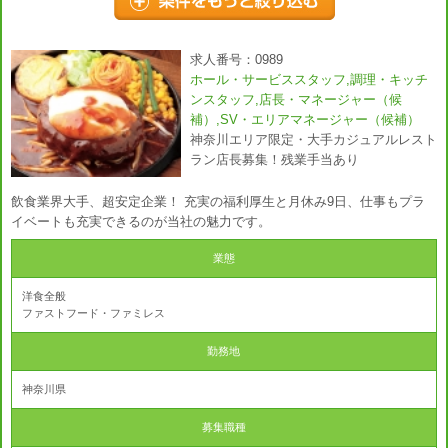
求人番号：0989
ホール・サービススタッフ,調理・キッチ
ンスタッフ,店長・マネージャー（候
補）,SV・エリアマネージャー（候補）
神奈川エリア限定・大手カジュアルレスト
ラン店長募集！残業手当あり
飲食業界大手、超安定企業！ 充実の福利厚生と月休み9日、仕事もプラ
イベートも充実できるのが当社の魅力です。
業態
洋食全般
ファストフード・ファミレス
勤務地
神奈川県
募集職種